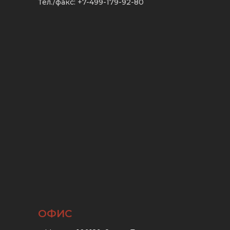
Тел./факс: +7-499-179-92-80
ОФИС